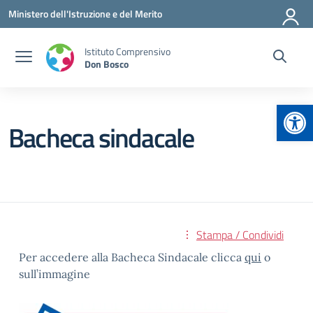
Vai ai contenuti
Vai al menu di navigazione
Vai al footer
Ministero dell'Istruzione e del Merito
Istituto Comprensivo
Don Bosco
Apr
Bacheca sindacale
Stampa / Condividi
Per accedere alla Bacheca Sindacale clicca
qui
o
sull’immagine