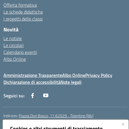
Offerta formativa
Le schede didattiche
I progetti delle classi
Novità
Le notizie
Le circolari
Calendario eventi
Albo Online
Amministrazione Trasparente
Albo Online
Privacy Policy
Dichiarazione di accessibilità
Note legali
Seguici su:
Indirizzo:
Piazza Don Bosco, 11 62029 - Tolentino (Mc)
Centralino:
+39 0733 1960119
Email:
mcic81600c@istruzione.it
Posta elettronica certificata (PEC):
Cookies e altri strumenti di tracciamento
mcic81600c@pec.istruzione.it