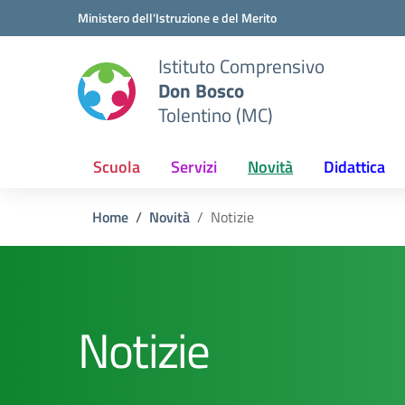
Vai ai contenuti
Vai al menu di navigazione
Vai al footer
Ministero dell'Istruzione e del Merito
Istituto Comprensivo
Don Bosco
Tolentino (MC)
Scuola
Servizi
Novità
Didattica
Home
Novità
Notizie
Notizie