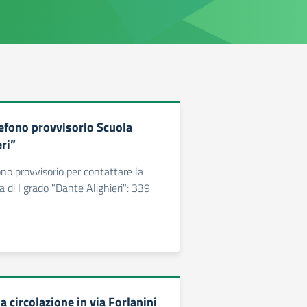
efono provvisorio Scuola
ri”
no provvisorio per contattare la
 di I grado "Dante Alighieri": 339
a circolazione in via Forlanini