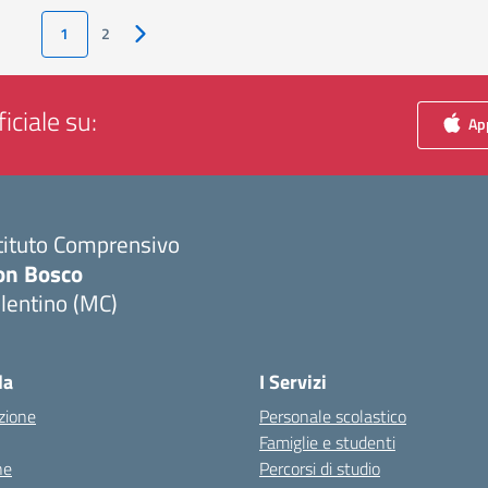
1
2
Pagina successiva
iciale su:
App
tituto Comprensivo
on Bosco
lentino (MC)
Visita la pagina iniziale della scuola
la
I Servizi
zione
Personale scolastico
Famiglie e studenti
ne
Percorsi di studio