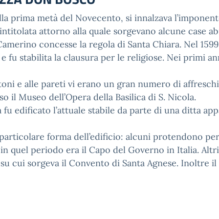
 nella prima metà del Novecento, si innalzava l’impone
ì intitolata attorno alla quale sorgevano alcune case a
 Camerino concesse la regola di Santa Chiara. Nel 159
u stabilita la clausura per le religiose. Nei primi an
toni e alle pareti vi erano un gran numero di affresch
 il Museo dell’Opera della Basilica di S. Nicola.
ea fu edificato l’attuale stabile da parte di una ditta 
a particolare forma dell’edificio: alcuni protendono pe
 in quel periodo era il Capo del Governo in Italia. Alt
su cui sorgeva il Convento di Santa Agnese. Inoltre il