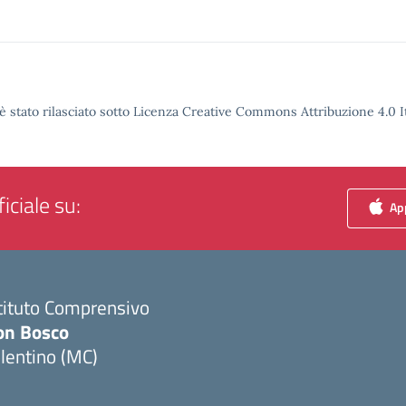
è stato rilasciato sotto Licenza Creative Commons Attribuzione 4.0 It
iciale su:
App
tituto Comprensivo
on Bosco
lentino (MC)
Visita la pagina iniziale della scuola