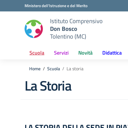
Vai ai contenuti
Vai al menu di navigazione
Vai al footer
Ministero dell'Istruzione e del Merito
Istituto Comprensivo
Don Bosco
Tolentino (MC)
Scuola
Servizi
Novità
Didattica
Home
Scuola
La storia
La Storia
LA STORIA DELLA SEDE IN P