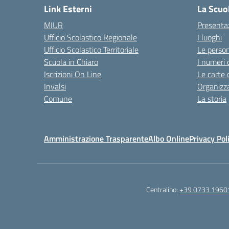
Link Esterni
La Scuo
MIUR
Presenta
Ufficio Scolastico Regionale
I luoghi
Ufficio Scolastico Territoriale
Le perso
Scuola in Chiaro
I numeri 
Iscrizioni On Line
Le carte 
Invalsi
Organizz
Comune
La storia
Amministrazione Trasparente
Albo Online
Privacy Pol
Centralino:
+39 0733 1960