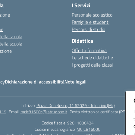
la
I Servizi
zione
Personale scolastico
Famiglie e studenti
ne
Percorsi di studio
della scuola
Didattica
della scuola
Offerta formativa
azione
Le schede didattiche
I progetti delle classi
icy
Dichiarazione di accessibilità
Note legali
Indirizzo:
Piazza Don Bosco, 11 62029 - Tolentino (Mc)
119
Email:
mcic81600c@istruzione.it
Posta elettronica certificata (PEC):
mc
Codice fiscale: 92011000434
Codice meccanografico:
MCIC81600C