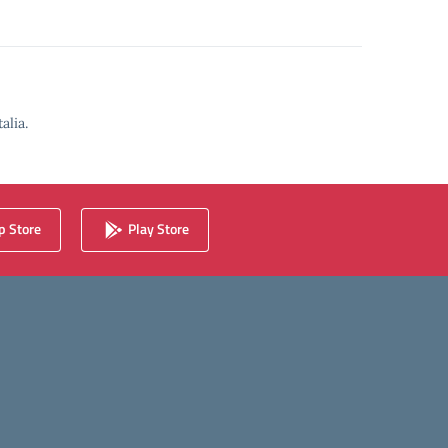
alia.
 Store
Play Store