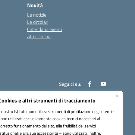
Novità
Le notizie
Le circolari
Calendario eventi
Albo Online
Seguici su:
Cookies e altri strumenti di tracciamento
Il nostro Istituto non utilizza strumenti di profilazione degli utenti -
ic81600c@pec.istruzione.it
sono utilizzati esclusivamente cookies tecnici necessari al
corretto funzionamento del sito, alla fruibilità dei servizi
istituzionali e alla sua accessibilità – sono utilizzati, inoltre,