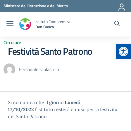
Vai ai contenuti
Vai al menu di navigazione
Vai al footer
Ministero dell'Istruzione e del Merito
Istituto Comprensivo
Don Bosco
Circolare
Apr
Festività Santo Patrono
Personale scolastico
Si comunica che il giorno
Lunedì
17/10/2022
l’Istituto resterà chiuso per la festività
del Santo Patrono.