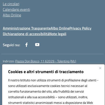
Le circolari
Calendario eventi
Albo Online
Amministrazione Trasparente
Albo Online
Privacy Policy
Dichiarazione di accessibilità
Note legali
Seguici su:
Indirizzo:
Piazza Don Bosco, 11 62029 - Tolentino (Mc)
Centralino:
+39 0733 1960119
Email:
mcic81600c@istruzione.it
Posta elettronica certificata (PEC):
Cookies e altri strumenti di tracciamento
mcic81600c@pec.istruzione.it
Codice fiscale: 92011000434
Il nostro Istituto non utilizza strumenti di profilazione degli utenti -
Codice meccanografico:
MCIC81600C
sono utilizzati esclusivamente cookies tecnici necessari al
Codice Indice delle Pubbliche Amministrazioni (IPA): istsc_mcic81600c
corretto funzionamento del sito, alla fruibilità dei servizi
Codice unico di fatturazione (CUF): UFWPPN
istituzionali e alla sua accessibilità – sono utilizzati, inoltre,
strumenti statistici anonimizzati messi a disposizione da Web