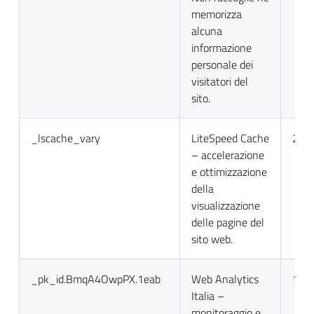
memorizza
alcuna
informazione
personale dei
visitatori del
sito.
_lscache_vary
LiteSpeed Cache
2 gio
– accelerazione
e ottimizzazione
della
visualizzazione
delle pagine del
sito web.
_pk_id.BmqA4OwpPX.1eab
Web Analytics
13 m
Italia –
monitoraggio e