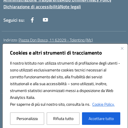
Dichiarazione di accessibilità
Note legali
Seguici su:
Indirizzo:
Piazza Don Bosco, 11 62029 - Tolentino (Mc)
Centralino:
+39 0733 1960119
Email:
mcic81600c@istruzione.it
Posta elettronica certificata (PEC):
Cookies e altri strumenti di tracciamento
mcic81600c@pec.istruzione.it
Codice fiscale: 92011000434
Il nostro Istituto non utilizza strumenti di profilazione degli utenti -
Codice meccanografico:
MCIC81600C
sono utilizzati esclusivamente cookies tecnici necessari al
Codice Indice delle Pubbliche Amministrazioni (IPA): istsc_mcic81600c
corretto funzionamento del sito, alla fruibilità dei servizi
Codice unico di fatturazione (CUF): UFWPPN
istituzionali e alla sua accessibilità – sono utilizzati, inoltre,
strumenti statistici anonimizzati messi a disposizione da Web
Analytics Italia.
Hosting & Powered by 3D Solution S.r.l.
Per saperne di più sul nostro sito, consulta la ns.
Cookie Policy.
Concept & Design by Designers Italia
Personalizza
Rifiuta tutto
Accettare tutto