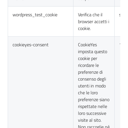
wordpress_test_cookie
Verifica che il
sess
browser accetti i
cookie.
cookieyes-consent
CookieYes
1 a
imposta questo
cookie per
ricordare le
preferenze di
consenso degli
utenti in modo
che le loro
preferenze siano
rispettate nelle
loro successive
visite al sito.
Non raccoglie né