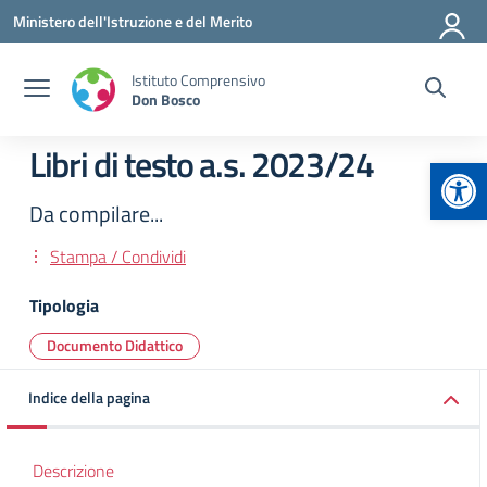
Vai ai contenuti
Vai al menu di navigazione
Vai al footer
Ministero dell'Istruzione e del Merito
Istituto Comprensivo
Don Bosco
Libri di testo a.s. 2023/24
Apr
Da compilare...
Stampa / Condividi
Tipologia
Documento Didattico
Indice della pagina
Descrizione