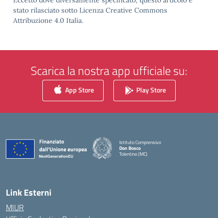
Eccetto dove diversamente specificato, questo articolo è
stato rilasciato sotto Licenza Creative Commons
Attribuzione 4.0 Italia.
Scarica la nostra app ufficiale su:
App Store
Play Store
Istituto Comprensivo
Don Bosco
Tolentino (MC)
— Visita la pagina iniziale della scuola
Link Esterni
MIUR