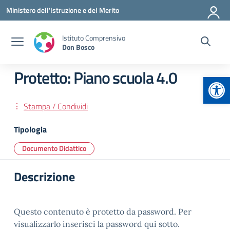
Vai ai contenuti
Vai al menu di navigazione
Vai al footer
Ministero dell'Istruzione e del Merito
Istituto Comprensivo
Don Bosco
Protetto: Piano scuola 4.0
Apr
Stampa / Condividi
Tipologia
Documento Didattico
Descrizione
Questo contenuto è protetto da password. Per
visualizzarlo inserisci la password qui sotto.