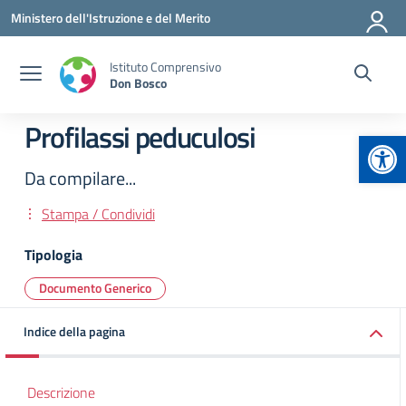
Vai ai contenuti
Vai al menu di navigazione
Vai al footer
Ministero dell'Istruzione e del Merito
Istituto Comprensivo
Don Bosco
Profilassi peduculosi
Apr
Da compilare...
Stampa / Condividi
Tipologia
Documento Generico
Indice della pagina
Descrizione