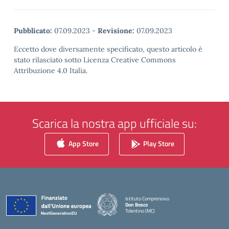
Pubblicato:
07.09.2023
-
Revisione:
07.09.2023
Eccetto dove diversamente specificato, questo articolo è
stato rilasciato sotto Licenza Creative Commons
Attribuzione 4.0 Italia.
Scarica la nostra app ufficiale su:
App Store
Play Store
Istituto Comprensivo
Don Bosco
Tolentino (MC)
— Visita la pagina iniziale della scuola