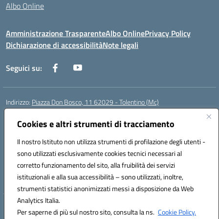
Albo Online
Amministrazione Trasparente
Albo Online
Privacy Policy
Dichiarazione di accessibilità
Note legali
Seguici su:
Indirizzo:
Piazza Don Bosco, 11 62029 - Tolentino (Mc)
Centralino:
+39 0733 1960119
Email:
mcic81600c@istruzione.it
Posta elettronica certificata (PEC):
Cookies e altri strumenti di tracciamento
mcic81600c@pec.istruzione.it
Codice fiscale: 92011000434
Il nostro Istituto non utilizza strumenti di profilazione degli utenti -
Codice meccanografico:
MCIC81600C
sono utilizzati esclusivamente cookies tecnici necessari al
Codice Indice delle Pubbliche Amministrazioni (IPA): istsc_mcic81600c
corretto funzionamento del sito, alla fruibilità dei servizi
Codice unico di fatturazione (CUF): UFWPPN
istituzionali e alla sua accessibilità – sono utilizzati, inoltre,
strumenti statistici anonimizzati messi a disposizione da Web
Analytics Italia.
Hosting & Powered by 3D Solution S.r.l.
Per saperne di più sul nostro sito, consulta la ns.
Cookie Policy.