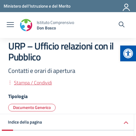
Vai ai contenuti
Vai al menu di navigazione
Vai al footer
Ministero dell'Istruzione e del Merito
Istituto Comprensivo
Don Bosco
URP – Ufficio relazioni con il
Apr
Pubblico
Contatti e orari di apertura
Stampa / Condividi
Tipologia
Documento Generico
Indice della pagina