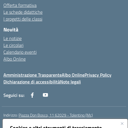
Offerta formativa
Le schede didattiche
I progetti delle classi
Novità
Le notizie
Le circolari
Calendario eventi
Albo Online
Amministrazione Trasparente
Albo Online
Privacy Policy
Dichiarazione di accessibilità
Note legali
Seguici su:
Indirizzo:
Piazza Don Bosco, 11 62029 - Tolentino (Mc)
Centralino:
+39 0733 1960119
Email:
mcic81600c@istruzione.it
Posta elettronica certificata (PEC):
Cookies e altri strumenti di tracciamento
mcic81600c@pec.istruzione.it