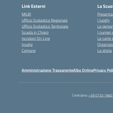
Link Esterni
La Scuo
MIUR
Presenta
Ufficio Scolastico Regionale
I luoghi
Ufficio Scolastico Territoriale
Le perso
Scuola in Chiaro
I numeri 
Iscrizioni On Line
Le carte 
Invalsi
Organizz
Comune
La storia
Amministrazione Trasparente
Albo Online
Privacy Pol
Centralino:
+39 0733 1960