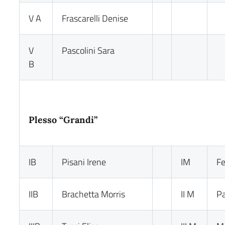
V A
Frascarelli Denise
V
Pascolini Sara
B
Plesso “Grandi”
IB
Pisani Irene
IM
Fe
IIB
Brachetta Morris
II M
Pa