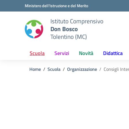
Vai ai contenuti
Vai al menu di navigazione
Vai al footer
Ministero dell'Istruzione e del Merito
Istituto Comprensivo
Don Bosco
Tolentino (MC)
Scuola
Servizi
Novità
Didattica
Home
Scuola
Organizzazione
Consigli Inte