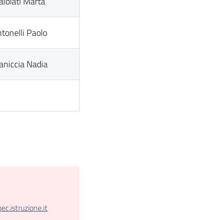
iolati Marta
tonelli Paolo
niccia Nadia
.istruzione.it