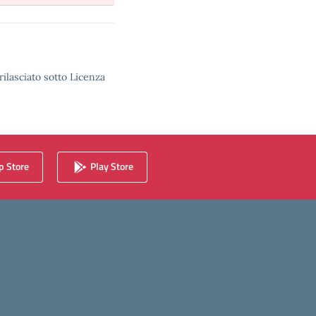
rilasciato sotto Licenza
 Store
Play Store