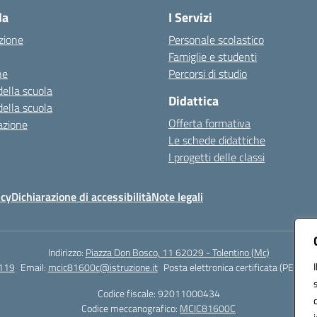
la
I Servizi
zione
Personale scolastico
Famiglie e studenti
ne
Percorsi di studio
della scuola
Didattica
della scuola
Offerta formativa
azione
Le schede didattiche
I progetti delle classi
icy
Dichiarazione di accessibilità
Note legali
Indirizzo:
Piazza Don Bosco, 11 62029 - Tolentino (Mc)
119
Email:
mcic81600c@istruzione.it
Posta elettronica certificata (PEC):
mc
Codice fiscale: 92011000434
Codice meccanografico:
MCIC81600C