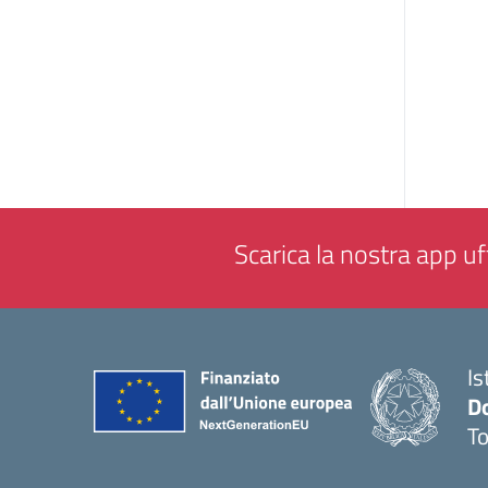
Scarica la nostra app uff
Is
D
To
— 