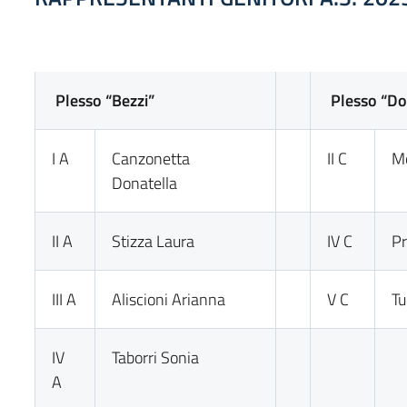
Plesso “Bezzi”
Plesso “D
I A
Canzonetta
II C
Mo
Donatella
II A
Stizza Laura
IV C
Pr
III A
Aliscioni Arianna
V C
Tu
IV
Taborri Sonia
A