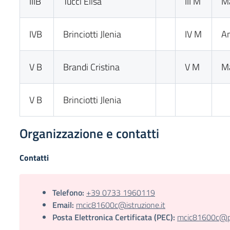
IIIB
Tucci Elisa
III M
Ma
IVB
Brinciotti Jlenia
IV M
An
V B
Brandi Cristina
V M
Ma
V B
Brinciotti Jlenia
Organizzazione e contatti
Contatti
Telefono:
+39 0733 1960119
Email:
mcic81600c@istruzione.it
Posta Elettronica Certificata (PEC):
mcic81600c@pec