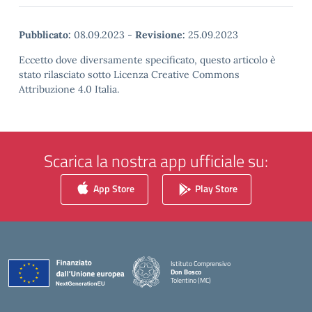
Pubblicato:
08.09.2023
-
Revisione:
25.09.2023
Eccetto dove diversamente specificato, questo articolo è
stato rilasciato sotto Licenza Creative Commons
Attribuzione 4.0 Italia.
Scarica la nostra app ufficiale su:
App Store
Play Store
Istituto Comprensivo
Don Bosco
Tolentino (MC)
— Visita la pagina iniziale della scuola