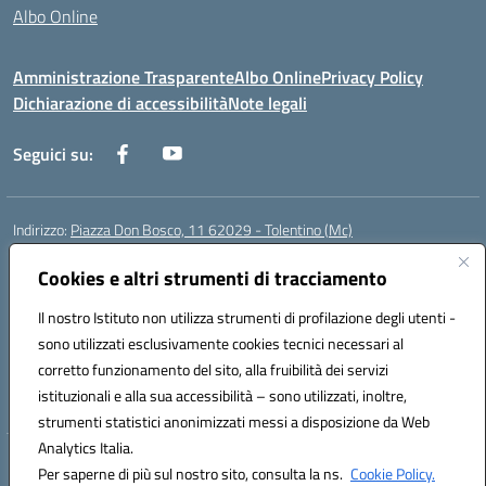
Albo Online
Amministrazione Trasparente
Albo Online
Privacy Policy
Dichiarazione di accessibilità
Note legali
Seguici su:
Indirizzo:
Piazza Don Bosco, 11 62029 - Tolentino (Mc)
Centralino:
+39 0733 1960119
Email:
mcic81600c@istruzione.it
Posta elettronica certificata (PEC):
Cookies e altri strumenti di tracciamento
mcic81600c@pec.istruzione.it
Codice fiscale: 92011000434
Il nostro Istituto non utilizza strumenti di profilazione degli utenti -
Codice meccanografico:
MCIC81600C
sono utilizzati esclusivamente cookies tecnici necessari al
Codice Indice delle Pubbliche Amministrazioni (IPA): istsc_mcic81600c
corretto funzionamento del sito, alla fruibilità dei servizi
Codice unico di fatturazione (CUF): UFWPPN
istituzionali e alla sua accessibilità – sono utilizzati, inoltre,
strumenti statistici anonimizzati messi a disposizione da Web
Analytics Italia.
Hosting & Powered by 3D Solution S.r.l.
Per saperne di più sul nostro sito, consulta la ns.
Cookie Policy.