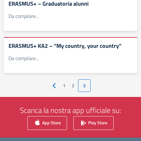
ERASMUS+ – Graduatoria alunni
Da compilare...
ERASMUS+ KA2 – “My country, your country”
Da compilare...
1
2
3
Pagina precedente
Scarica la nostra app ufficiale su:
App Store
Play Store