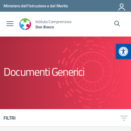
Vai ai contenuti
Vai al menu di navigazione
Vai al footer
Ministero dell'Istruzione e del Merito
Istituto Comprensivo
Don Bosco
Apr
Documenti Generici
FILTRI