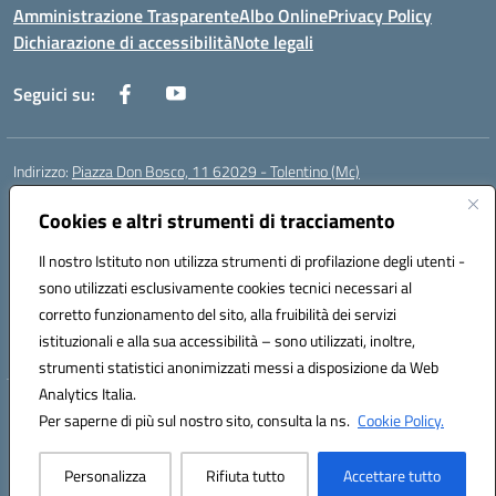
Amministrazione Trasparente
Albo Online
Privacy Policy
Dichiarazione di accessibilità
Note legali
Seguici su:
Indirizzo:
Piazza Don Bosco, 11 62029 - Tolentino (Mc)
Centralino:
+39 0733 1960119
Email:
mcic81600c@istruzione.it
Posta elettronica certificata (PEC):
Cookies e altri strumenti di tracciamento
mcic81600c@pec.istruzione.it
Codice fiscale: 92011000434
Il nostro Istituto non utilizza strumenti di profilazione degli utenti -
Codice meccanografico:
MCIC81600C
sono utilizzati esclusivamente cookies tecnici necessari al
Codice Indice delle Pubbliche Amministrazioni (IPA): istsc_mcic81600c
corretto funzionamento del sito, alla fruibilità dei servizi
Codice unico di fatturazione (CUF): UFWPPN
istituzionali e alla sua accessibilità – sono utilizzati, inoltre,
strumenti statistici anonimizzati messi a disposizione da Web
Analytics Italia.
Hosting & Powered by 3D Solution S.r.l.
Per saperne di più sul nostro sito, consulta la ns.
Cookie Policy.
Concept & Design by Designers Italia
Personalizza
Rifiuta tutto
Accettare tutto