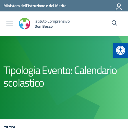
Vai ai contenuti
Vai al menu di navigazione
Vai al footer
Ministero dell'Istruzione e del Merito
Istituto Comprensivo
Don Bosco
Apr
Tipologia Evento:
Calendario
scolastico
FILTRI