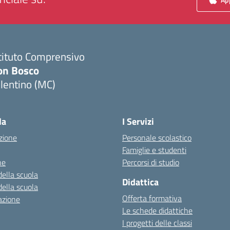
tituto Comprensivo
on Bosco
lentino (MC)
Visita la pagina iniziale della scuola
la
I Servizi
zione
Personale scolastico
Famiglie e studenti
ne
Percorsi di studio
della scuola
Didattica
della scuola
Offerta formativa
azione
Le schede didattiche
I progetti delle classi