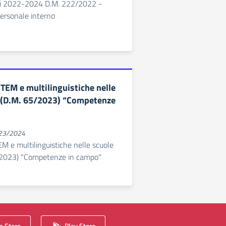
ali 2022-2024 D.M. 222/2022 -
ersonale interno
EM e multilinguistiche nelle
i (D.M. 65/2023) “Competenze
023/2024
 e multilinguistiche nelle scuole
5/2023) "Competenze in campo"
 Store
Play Store