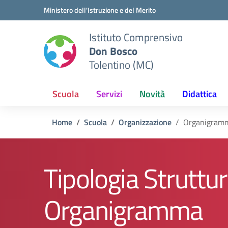
Vai ai contenuti
Vai al menu di navigazione
Vai al footer
Ministero dell'Istruzione e del Merito
Istituto Comprensivo
Don Bosco
Tolentino (MC)
Scuola
Servizi
Novità
Didattica
Home
Scuola
Organizzazione
Organigram
Tipologia Struttur
Organigramma