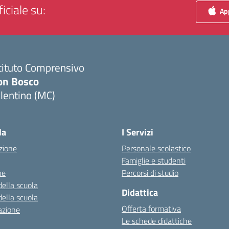
iciale su:
App
tituto Comprensivo
on Bosco
lentino (MC)
Visita la pagina iniziale della scuola
la
I Servizi
zione
Personale scolastico
Famiglie e studenti
ne
Percorsi di studio
della scuola
Didattica
della scuola
Offerta formativa
azione
Le schede didattiche