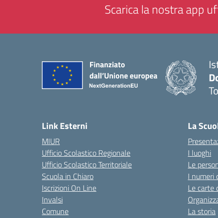
Scarica la nostra app uff
Is
D
To
— 
Link Esterni
La Scuo
MIUR
Presenta
Ufficio Scolastico Regionale
I luoghi
Ufficio Scolastico Territoriale
Le perso
Scuola in Chiaro
I numeri 
Iscrizioni On Line
Le carte 
Invalsi
Organizz
Comune
La storia