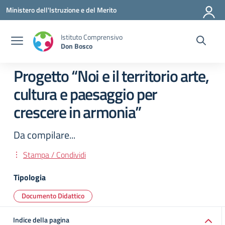
Vai ai contenuti
Vai al menu di navigazione
Vai al footer
Ministero dell'Istruzione e del Merito
Istituto Comprensivo
Don Bosco
Progetto “Noi e il territorio arte,
cultura e paesaggio per
crescere in armonia”
Da compilare...
Stampa / Condividi
Tipologia
Documento Didattico
Indice della pagina