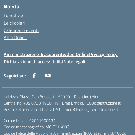
Novità
Le notizie
Le circolari
Calendario eventi
Albo Online
Amministrazione Trasparente
Albo Online
Privacy Policy
Dichiarazione di accessibilità
Note legali
Seguici su:
Indirizzo:
Piazza Don Bosco, 11 62029 - Tolentino (Mc)
Centralino:
+39 0733 1960119
Email:
mcic81600c@istruzione.it
Posta elettronica certificata (PEC):
mcic81600c@pec.istruzione.it
Codice fiscale: 92011000434
Codice meccanografico:
MCIC81600C
Codice Indice delle Pubbliche Amministrazioni (IPA): istsc_mcic81600c